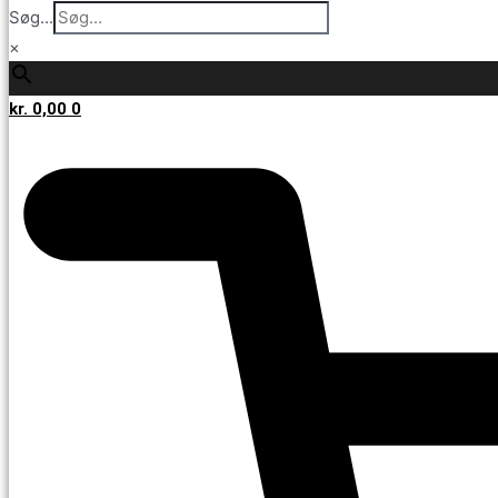
Søg...
×
kr.
0,00
0