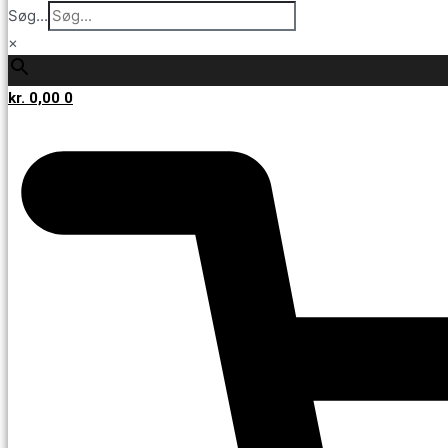
Søg...
×
kr.
0,00
0