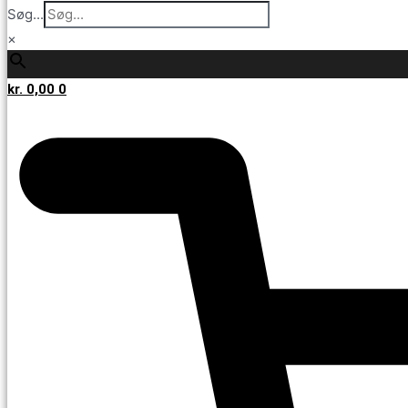
Søg...
×
kr.
0,00
0