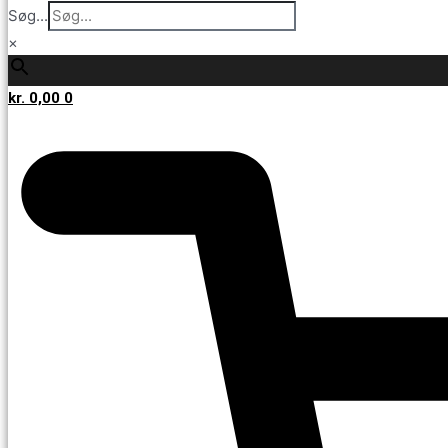
Søg...
×
kr.
0,00
0