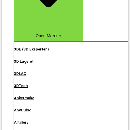
Open Mærker
3DE (3D Eksperten)
3D Lageret
3DLAC
3DTech
Ankermake
AnyCubic
Artillery