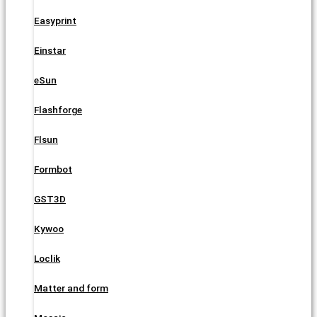
Easyprint
Einstar
eSun
Flashforge
Flsun
Formbot
GST3D
Kywoo
Loclik
Matter and form