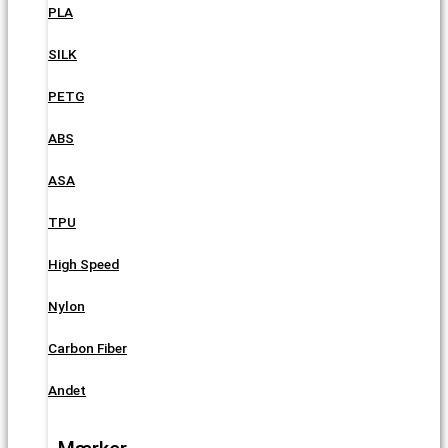
PLA
SILK
PETG
ABS
ASA
TPU
High Speed
Nylon
Carbon Fiber
Andet