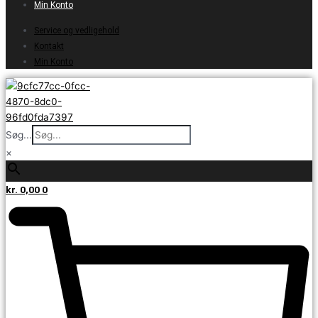
Min Konto
Service og vedligehold
Kontakt
Min Konto
Søg...
×
kr.
0,00
0