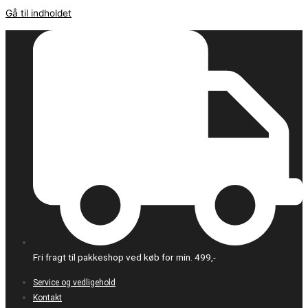
Gå til indholdet
Fri fragt til pakkeshop ved køb for min. 499,-
Service og vedligehold
Kontakt