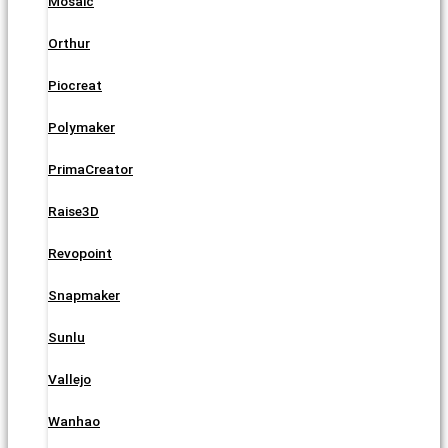
Mosaic
Orthur
Piocreat
Polymaker
PrimaCreator
Raise3D
Revopoint
Snapmaker
Sunlu
Vallejo
Wanhao