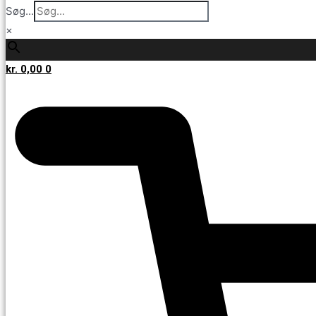
Søg...
×
kr.
0,00
0