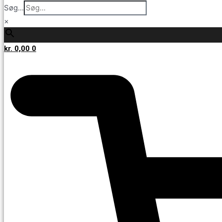
Søg...
×
kr.
0,00
0