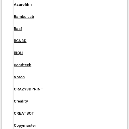
Azurefilm
Bambu Lab
Basf
BCN3D
BIQU
Bondtech
Voron
CRAZY3DPRINT
Creality
CREATBOT
Copymaster