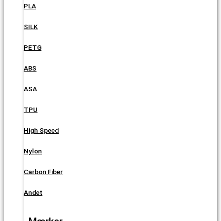
PLA
SILK
PETG
ABS
ASA
TPU
High Speed
Nylon
Carbon Fiber
Andet