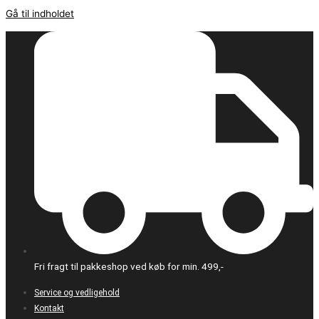
Gå til indholdet
Fri fragt til pakkeshop ved køb for min. 499,-
Service og vedligehold
Kontakt