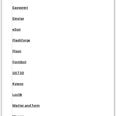
Easyprint
Einstar
eSun
Flashforge
Flsun
Formbot
GST3D
Kywoo
Loclik
Matter and form