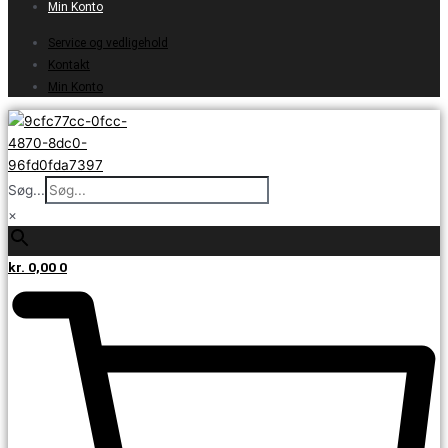
Min Konto
Service og vedligehold
Kontakt
Min Konto
Søg...
×
kr.
0,00
0