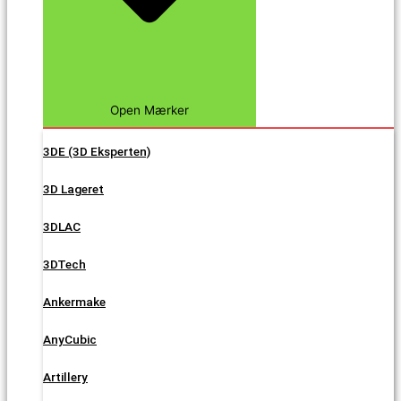
Open Mærker
3DE (3D Eksperten)
3D Lageret
3DLAC
3DTech
Ankermake
AnyCubic
Artillery