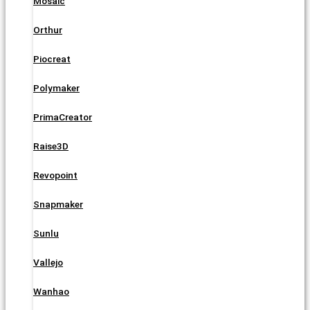
Mosaic
Orthur
Piocreat
Polymaker
PrimaCreator
Raise3D
Revopoint
Snapmaker
Sunlu
Vallejo
Wanhao