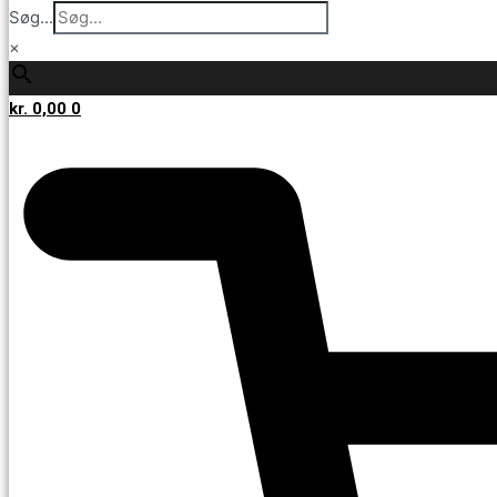
Søg...
×
kr.
0,00
0