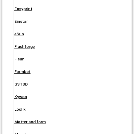
Easyprint
Einstar
eSun
Flashforge
Flsun
Formbot
GST3D
Kywoo
Loclik
Matter and form