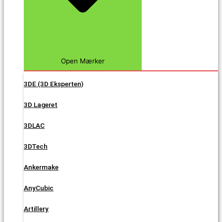
Open Mærker
3DE (3D Eksperten)
3D Lageret
3DLAC
3DTech
Ankermake
AnyCubic
Artillery