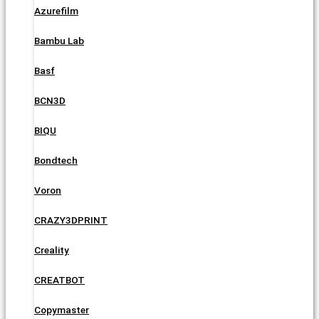
Azurefilm
Bambu Lab
Basf
BCN3D
BIQU
Bondtech
Voron
CRAZY3DPRINT
Creality
CREATBOT
Copymaster