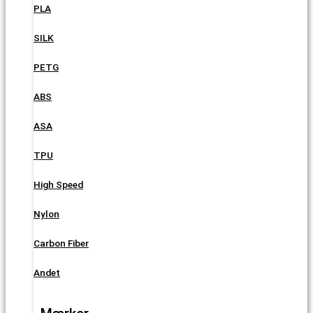
PLA
SILK
PETG
ABS
ASA
TPU
High Speed
Nylon
Carbon Fiber
Andet