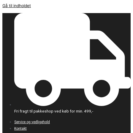
Gå til indholdet
Fri fragt til pakkeshop ved køb for min. 499,-
Service og vedligehold
Kontakt