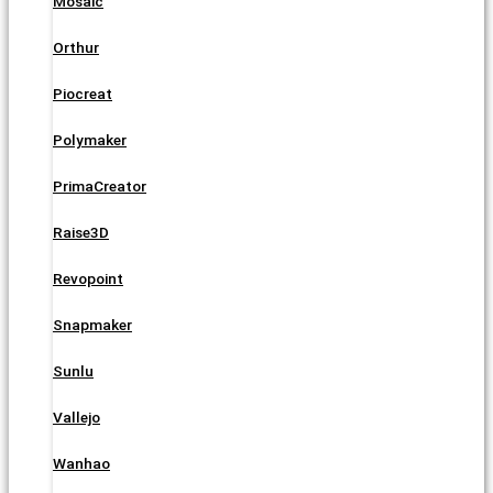
Mosaic
Orthur
Piocreat
Polymaker
PrimaCreator
Raise3D
Revopoint
Snapmaker
Sunlu
Vallejo
Wanhao