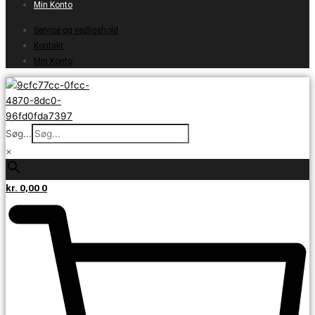
Min Konto
Service og vedligehold
Kontakt
Min Konto
Søg...
×
kr.
0,00
0