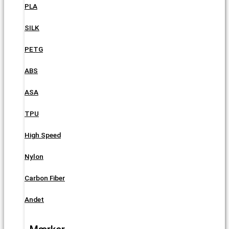
PLA
SILK
PETG
ABS
ASA
TPU
High Speed
Nylon
Carbon Fiber
Andet