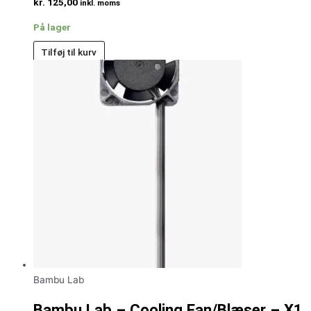
kr.
125,00
inkl. moms
På lager
Tilføj til kurv
Bambu Lab
Bambu Lab – Cooling Fan/Blæser – X1