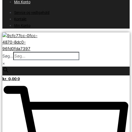
Min Konto
Service og vedligehold
Kontakt
Min Konto
Søg...
×
kr.
0,00
0