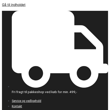
Gå til indholdet
Fri fragt til pakkeshop ved køb for min. 499,-
Service og vedligehold
Kontakt