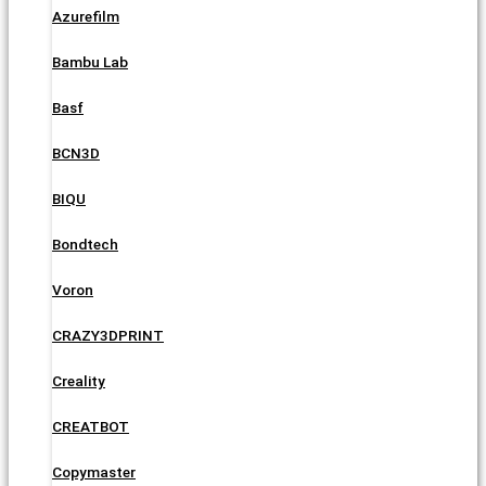
Azurefilm
Bambu Lab
Basf
BCN3D
BIQU
Bondtech
Voron
CRAZY3DPRINT
Creality
CREATBOT
Copymaster