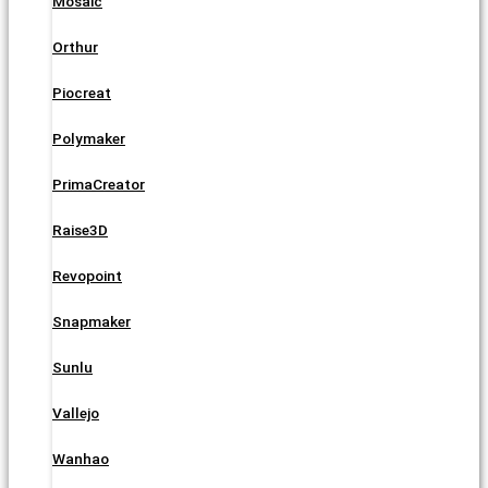
Mosaic
Orthur
Piocreat
Polymaker
PrimaCreator
Raise3D
Revopoint
Snapmaker
Sunlu
Vallejo
Wanhao