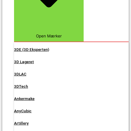
Open Mærker
3DE (3D Eksperten)
3D Lageret
3DLAC
3DTech
Ankermake
AnyCubic
Artillery