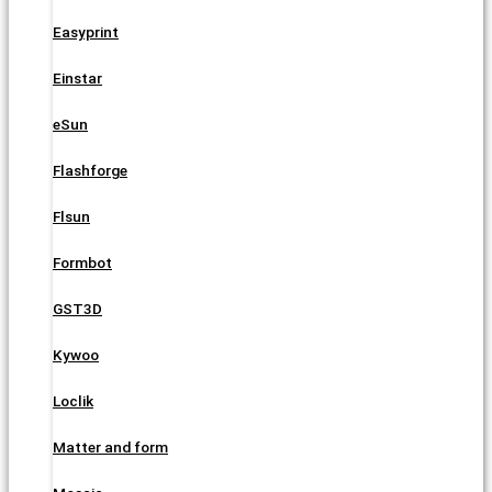
Easyprint
Einstar
eSun
Flashforge
Flsun
Formbot
GST3D
Kywoo
Loclik
Matter and form