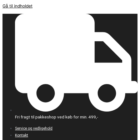
Gå til indholdet
Fri fragt til pakkeshop ved køb for min. 499,-
Service og vedligehold
Kontakt