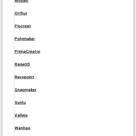
Mosaic
Orthur
Piocreat
Polymaker
PrimaCreator
Raise3D
Revopoint
Snapmaker
Sunlu
Vallejo
Wanhao