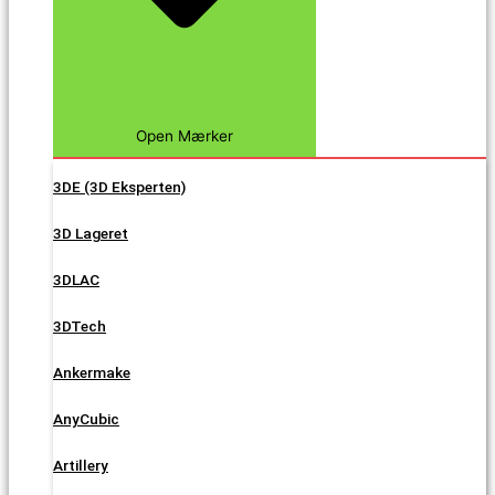
Open Mærker
3DE (3D Eksperten)
3D Lageret
3DLAC
3DTech
Ankermake
AnyCubic
Artillery