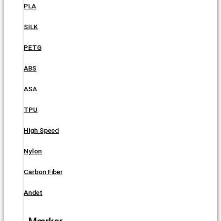
PLA
SILK
PETG
ABS
ASA
TPU
High Speed
Nylon
Carbon Fiber
Andet