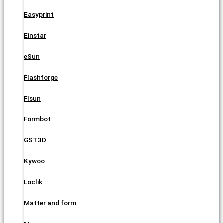
Easyprint
Einstar
eSun
Flashforge
Flsun
Formbot
GST3D
Kywoo
Loclik
Matter and form