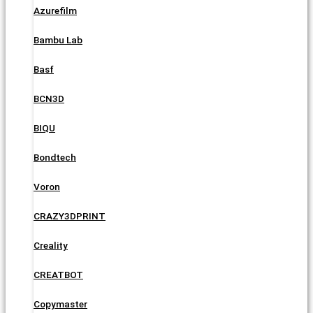
Azurefilm
Bambu Lab
Basf
BCN3D
BIQU
Bondtech
Voron
CRAZY3DPRINT
Creality
CREATBOT
Copymaster