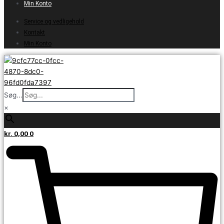
Min Konto
Service og vedligehold
Kontakt
Min Konto
Søg...
×
kr.
0,00
0