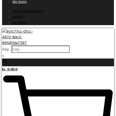
Min Konto
Service og vedligehold
Kontakt
Min Konto
Søg...
×
kr.
0,00
0