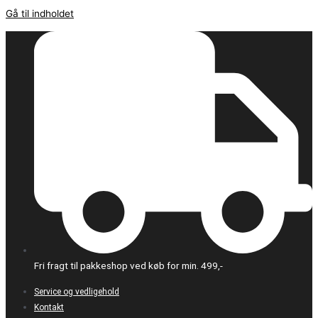
Gå til indholdet
Fri fragt til pakkeshop ved køb for min. 499,-
Service og vedligehold
Kontakt