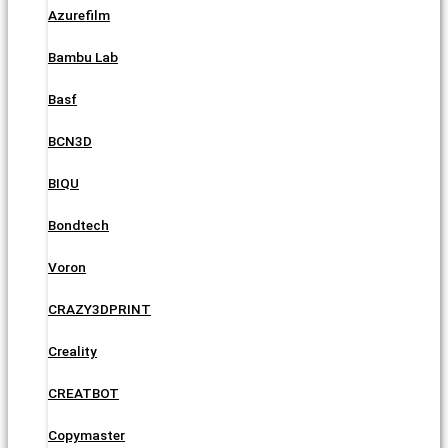
Azurefilm
Bambu Lab
Basf
BCN3D
BIQU
Bondtech
Voron
CRAZY3DPRINT
Creality
CREATBOT
Copymaster