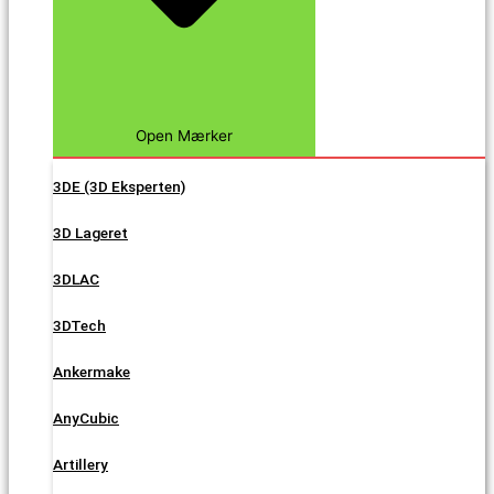
Open Mærker
3DE (3D Eksperten)
3D Lageret
3DLAC
3DTech
Ankermake
AnyCubic
Artillery