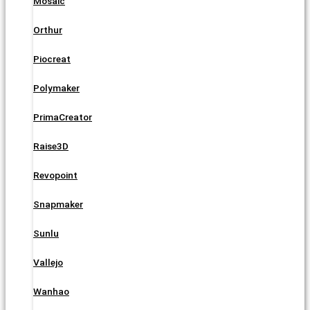
Mosaic
Orthur
Piocreat
Polymaker
PrimaCreator
Raise3D
Revopoint
Snapmaker
Sunlu
Vallejo
Wanhao