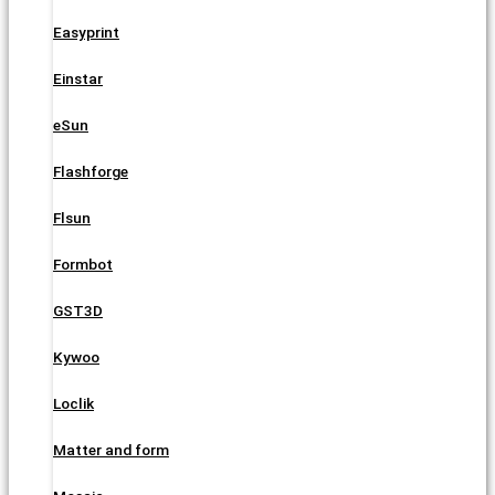
Easyprint
Einstar
eSun
Flashforge
Flsun
Formbot
GST3D
Kywoo
Loclik
Matter and form