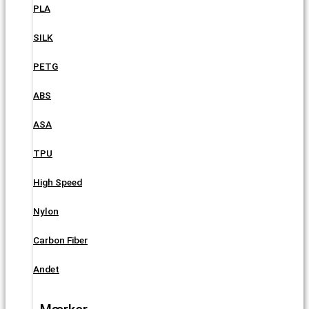
PLA
SILK
PETG
ABS
ASA
TPU
High Speed
Nylon
Carbon Fiber
Andet