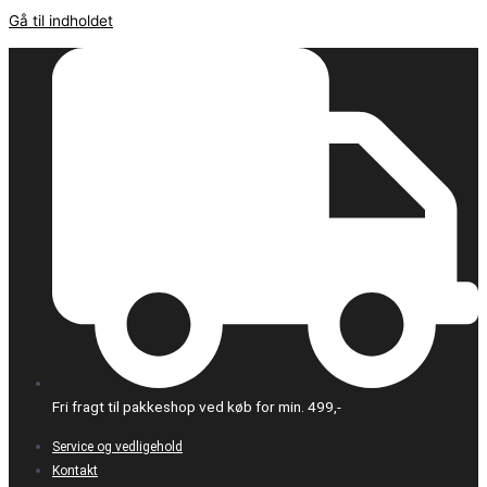
Gå til indholdet
Fri fragt til pakkeshop ved køb for min. 499,-
Service og vedligehold
Kontakt