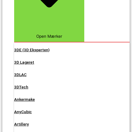
Open Mærker
3DE (3D Eksperten)
3D Lageret
3DLAC
3DTech
Ankermake
AnyCubic
Artillery