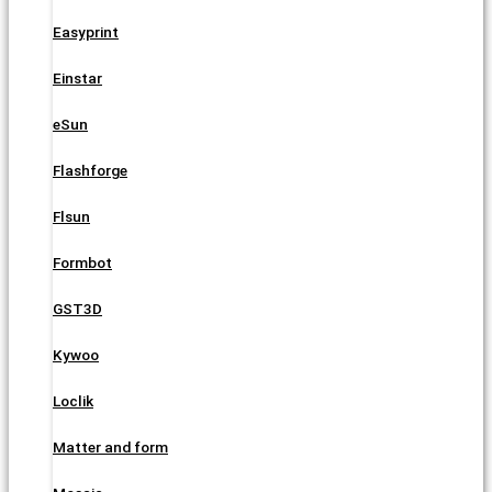
Easyprint
Einstar
eSun
Flashforge
Flsun
Formbot
GST3D
Kywoo
Loclik
Matter and form