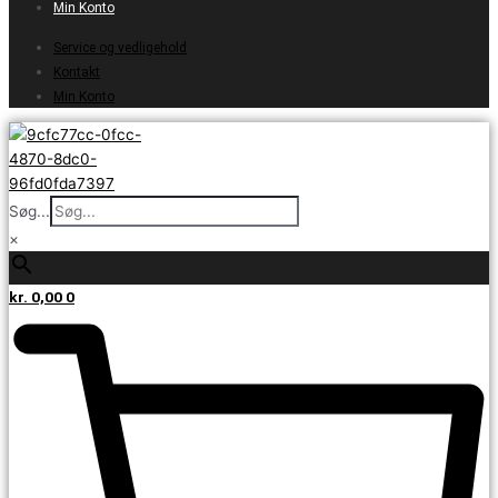
Min Konto
Service og vedligehold
Kontakt
Min Konto
Søg...
×
kr.
0,00
0