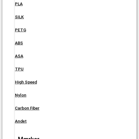
PLA
SILK
PETG
ABS
ASA
TPU
High Speed
Nylon
Carbon Fiber
Andet