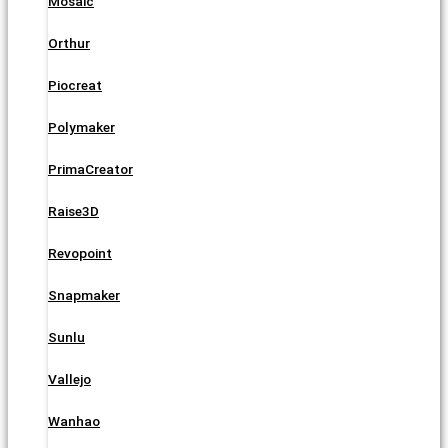
Mosaic
Orthur
Piocreat
Polymaker
PrimaCreator
Raise3D
Revopoint
Snapmaker
Sunlu
Vallejo
Wanhao