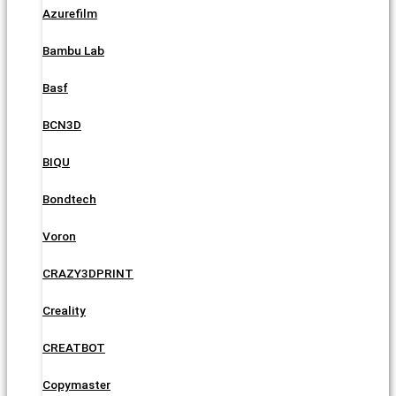
Azurefilm
Bambu Lab
Basf
BCN3D
BIQU
Bondtech
Voron
CRAZY3DPRINT
Creality
CREATBOT
Copymaster