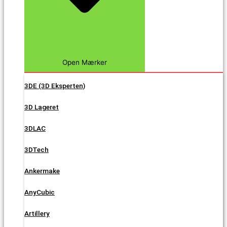
Open Mærker
3DE (3D Eksperten)
3D Lageret
3DLAC
3DTech
Ankermake
AnyCubic
Artillery