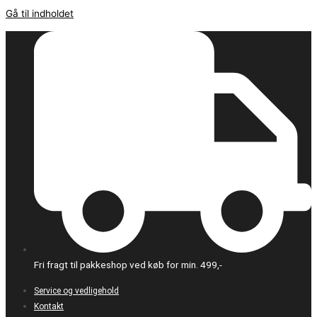
Gå til indholdet
Fri fragt til pakkeshop ved køb for min. 499,-
Service og vedligehold
Kontakt