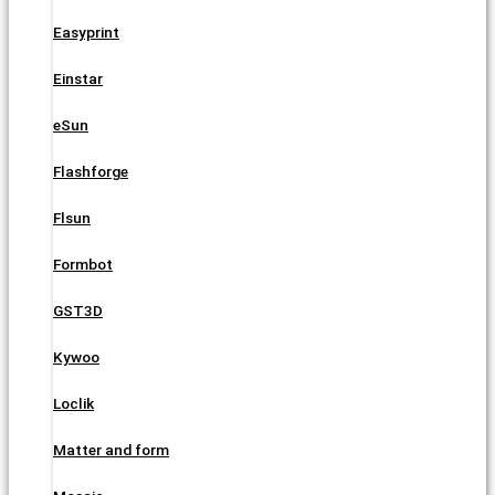
Easyprint
Einstar
eSun
Flashforge
Flsun
Formbot
GST3D
Kywoo
Loclik
Matter and form