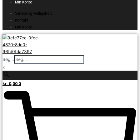
Min Konto
Service og vedligehold
Kontakt
Min Konto
Søg...
×
kr.
0,00
0