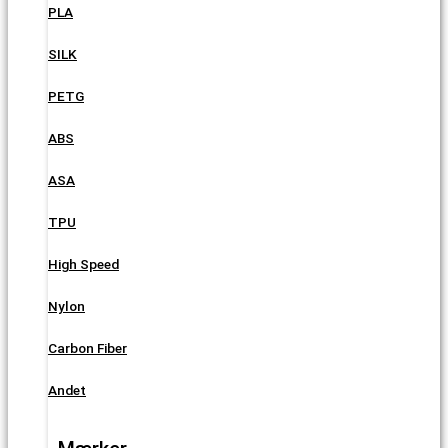
PLA
SILK
PETG
ABS
ASA
TPU
High Speed
Nylon
Carbon Fiber
Andet