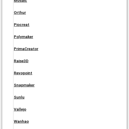
Mosaic
Orthur
Piocreat
Polymaker
PrimaCreator
Raise3D
Revopoint
Snapmaker
Sunlu
Vallejo
Wanhao