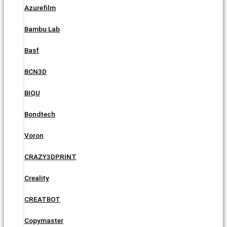
Azurefilm
Bambu Lab
Basf
BCN3D
BIQU
Bondtech
Voron
CRAZY3DPRINT
Creality
CREATBOT
Copymaster