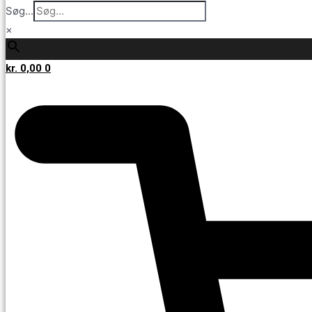
Søg...
×
kr.
0,00
0