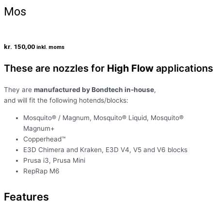
Mos
kr.
150,00
inkl. moms
These are nozzles for
High Flow
applications
They are
manufactured by Bondtech in-house
,
and will fit the following hotends/blocks:
Mosquito® / Magnum, Mosquito® Liquid, Mosquito®
Magnum+
Copperhead™
E3D Chimera and Kraken, E3D V4, V5 and V6 blocks
Prusa i3, Prusa Mini
RepRap M6
Features