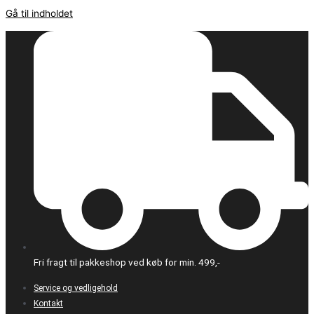
Gå til indholdet
Fri fragt til pakkeshop ved køb for min. 499,-
Service og vedligehold
Kontakt