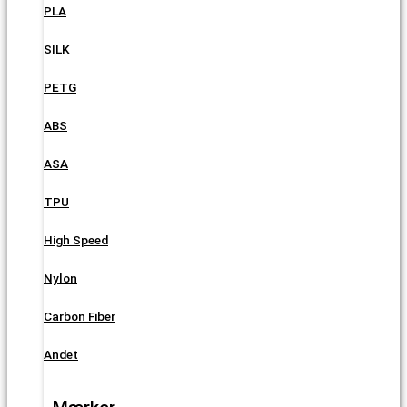
PLA
SILK
PETG
ABS
ASA
TPU
High Speed
Nylon
Carbon Fiber
Andet