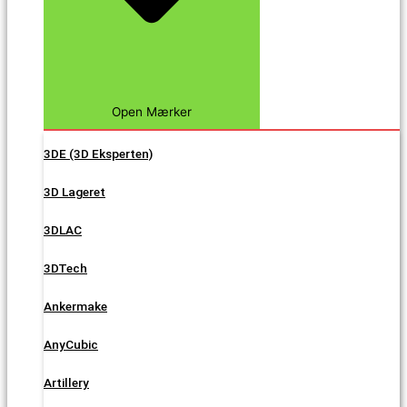
Open Mærker
3DE (3D Eksperten)
3D Lageret
3DLAC
3DTech
Ankermake
AnyCubic
Artillery