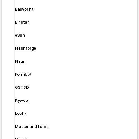
Easyprint
Einstar
eSun
Flashforge
Flsun
Formbot
GST3D
Kywoo
Loclik
Matter and form