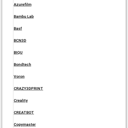
Azurefilm
Bambu Lab
Basf
BCN3D
BIQU
Bondtech
Voron
CRAZY3DPRINT
Creality
CREATBOT
Copymaster