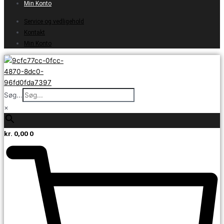
Min Konto
Service og vedligehold
Kontakt
Min Konto
Søg...
×
kr.
0,00
0