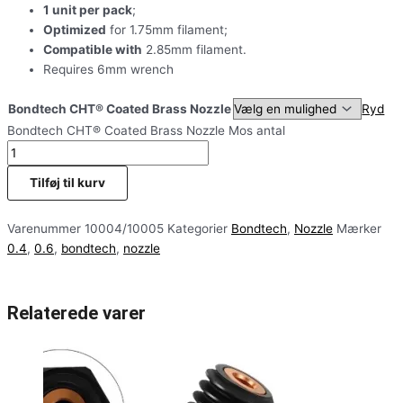
1 unit per pack
;
Optimized
for 1.75mm filament;
Compatible with
2.85mm filament.
Requires 6mm wrench
Bondtech CHT® Coated Brass Nozzle
Ryd
Bondtech CHT® Coated Brass Nozzle Mos antal
Tilføj til kurv
Varenummer
10004/10005
Kategorier
Bondtech
,
Nozzle
Mærker
0.4
,
0.6
,
bondtech
,
nozzle
Relaterede varer