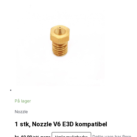
På lager
Nozzle
1 stk, Nozzle V6 E3D kompatibel
kr.
40,00
Vælg muligheder
Dette vare har flere