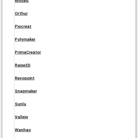
Mosaic
Orthur
Piocreat
Polymaker
PrimaCreator
Raise3D
Revopoint
Snapmaker
Sunlu
Vallejo
Wanhao