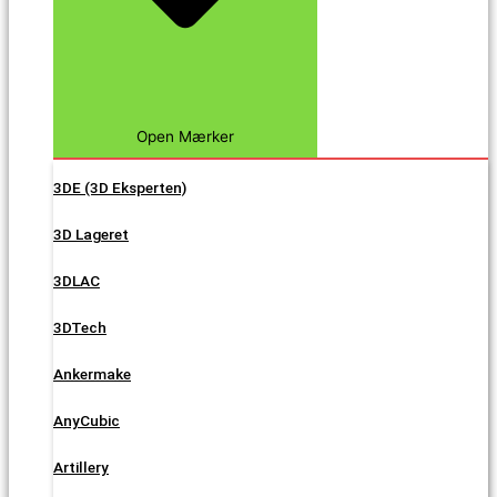
Open Mærker
3DE (3D Eksperten)
3D Lageret
3DLAC
3DTech
Ankermake
AnyCubic
Artillery