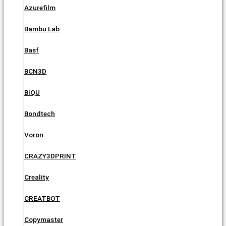
Azurefilm
Bambu Lab
Basf
BCN3D
BIQU
Bondtech
Voron
CRAZY3DPRINT
Creality
CREATBOT
Copymaster