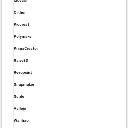
Mosaic
Orthur
Piocreat
Polymaker
PrimaCreator
Raise3D
Revopoint
Snapmaker
Sunlu
Vallejo
Wanhao