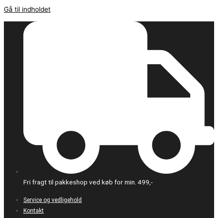
Gå til indholdet
Fri fragt til pakkeshop ved køb for min. 499,-
Service og vedligehold
Kontakt