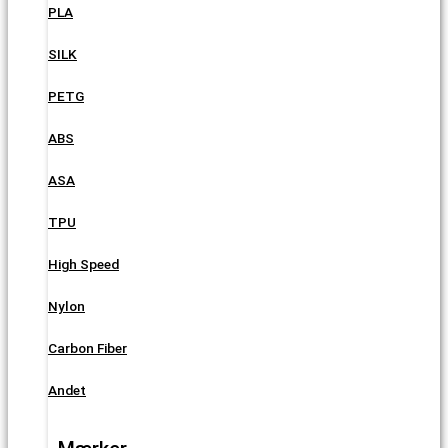
PLA
SILK
PETG
ABS
ASA
TPU
High Speed
Nylon
Carbon Fiber
Andet