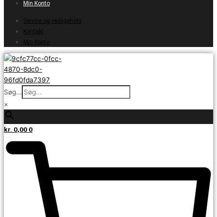
Min Konto
Service og vedligehold
Kontakt
Min Konto
Søg...
×
kr.
0,00
0