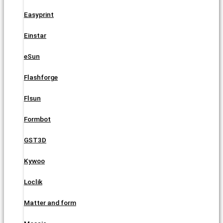
Easyprint
Einstar
eSun
Flashforge
Flsun
Formbot
GST3D
Kywoo
Loclik
Matter and form