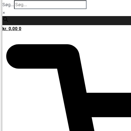
Søg...
×
kr.
0,00
0