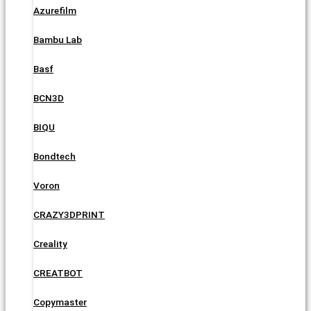
Azurefilm
Bambu Lab
Basf
BCN3D
BIQU
Bondtech
Voron
CRAZY3DPRINT
Creality
CREATBOT
Copymaster