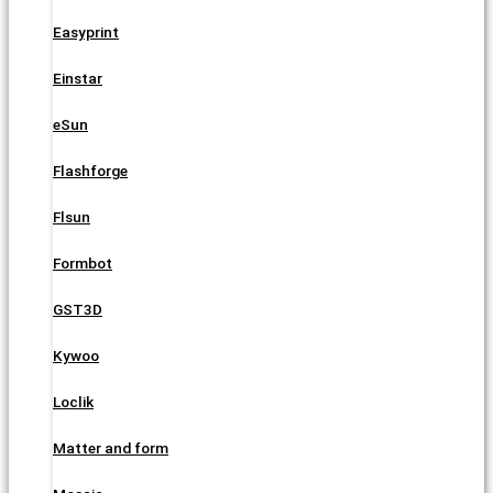
Easyprint
Einstar
eSun
Flashforge
Flsun
Formbot
GST3D
Kywoo
Loclik
Matter and form