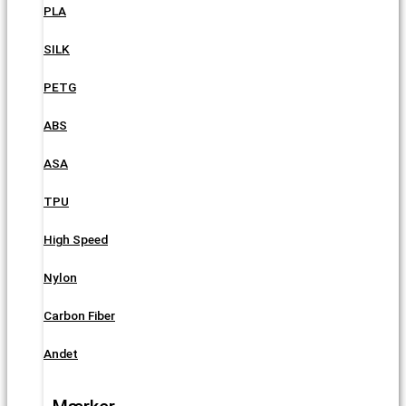
PLA
SILK
PETG
ABS
ASA
TPU
High Speed
Nylon
Carbon Fiber
Andet