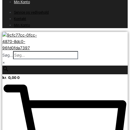
Min Konto
Service og vedligehold
Kontakt
Min Konto
Søg...
×
kr.
0,00
0