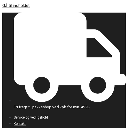
Gå til indholdet
Fri fragt til pakkeshop ved køb for min. 499,-
Service og vedligehold
Kontakt