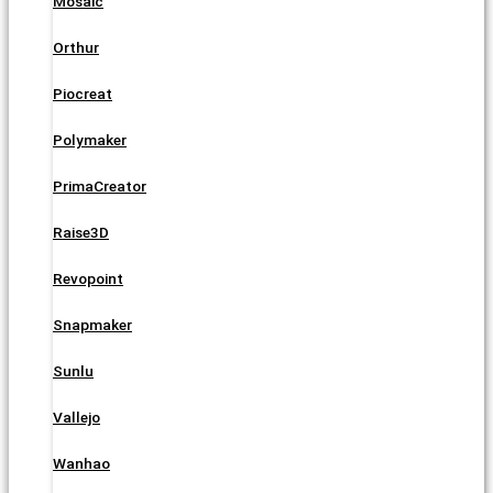
Mosaic
Orthur
Piocreat
Polymaker
PrimaCreator
Raise3D
Revopoint
Snapmaker
Sunlu
Vallejo
Wanhao