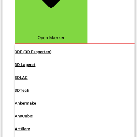
Open Mærker
3DE (3D Eksperten)
3D Lageret
3DLAC
3DTech
Ankermake
AnyCubic
Artillery