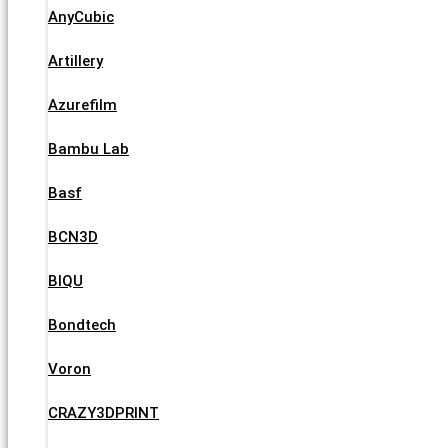
AnyCubic
Artillery
Azurefilm
Bambu Lab
Basf
BCN3D
BIQU
Bondtech
Voron
CRAZY3DPRINT