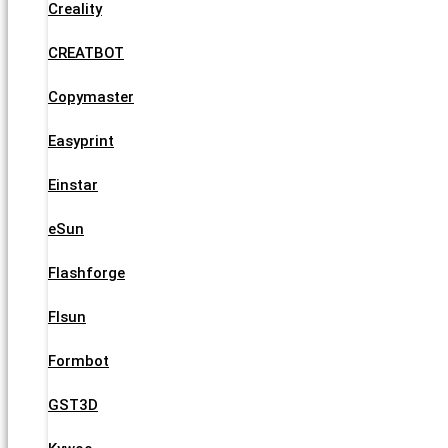
Creality
CREATBOT
Copymaster
Easyprint
Einstar
eSun
Flashforge
Flsun
Formbot
GST3D