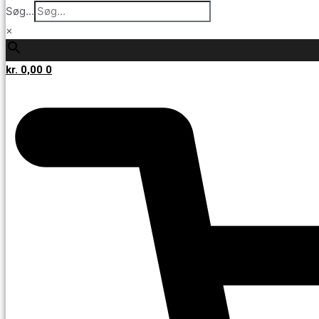
Søg...
×
kr.
0,00
0