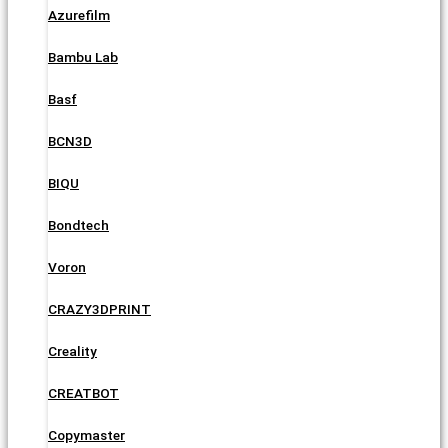
Azurefilm
Bambu Lab
Basf
BCN3D
BIQU
Bondtech
Voron
CRAZY3DPRINT
Creality
CREATBOT
Copymaster