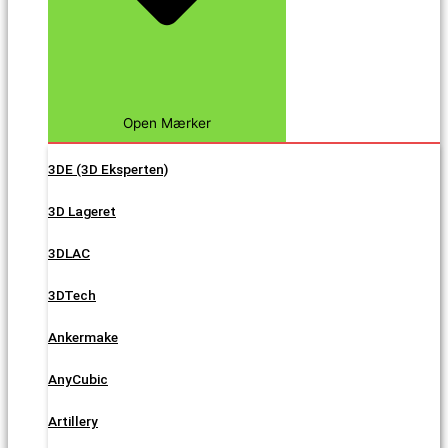
Open Mærker
3DE (3D Eksperten)
3D Lageret
3DLAC
3DTech
Ankermake
AnyCubic
Artillery