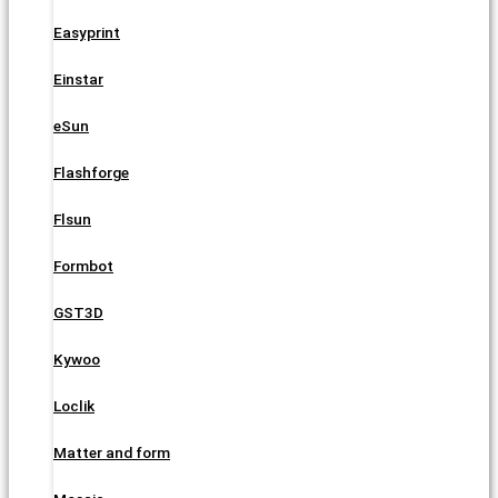
Easyprint
Einstar
eSun
Flashforge
Flsun
Formbot
GST3D
Kywoo
Loclik
Matter and form