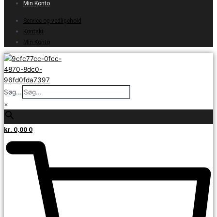
Min Konto
Service og vedligehold
Kontakt
Min Konto
Søg...
×
kr.
0,00
0