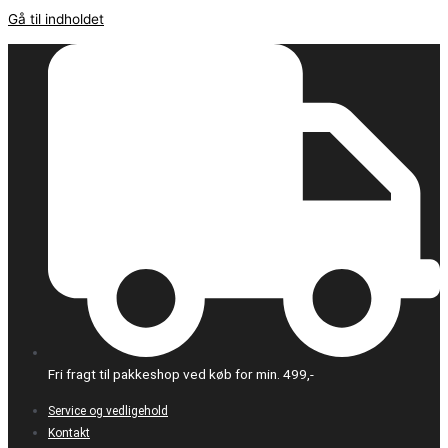
Gå til indholdet
Fri fragt til pakkeshop ved køb for min. 499,-
Service og vedligehold
Kontakt