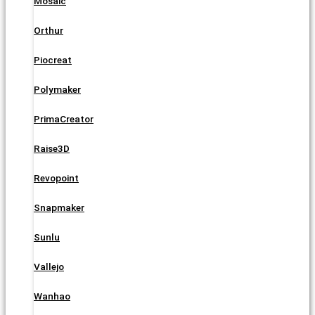
Mosaic
Orthur
Piocreat
Polymaker
PrimaCreator
Raise3D
Revopoint
Snapmaker
Sunlu
Vallejo
Wanhao