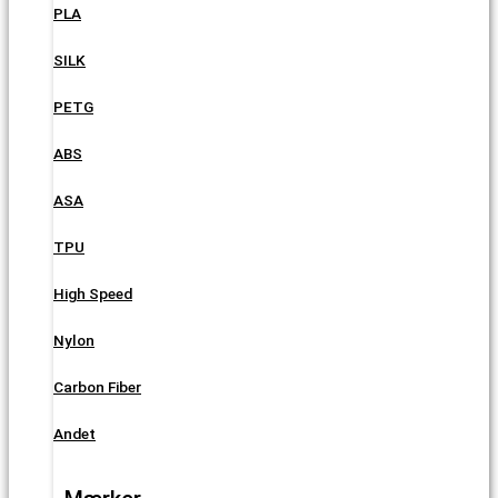
PLA
SILK
PETG
ABS
ASA
TPU
High Speed
Nylon
Carbon Fiber
Andet