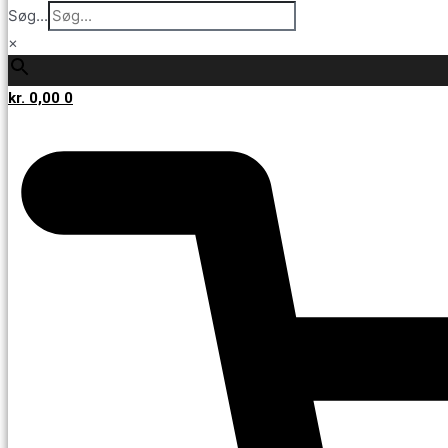
Søg...
×
kr.
0,00
0